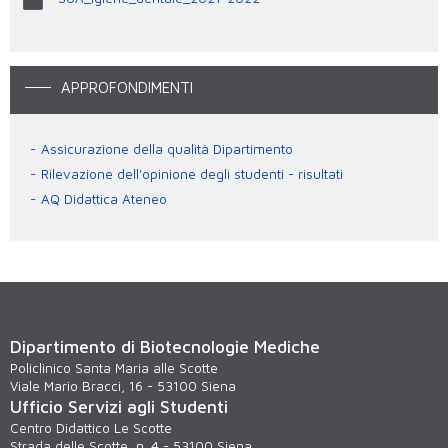
APPROFONDIMENTI
Assicurazione della qualità Dipartimento
Rilevazione dell'opinione degli studenti - risultati
AQ Didattica Ateneo
Dipartimento di Biotecnologie Mediche
Policlinico Santa Maria alle Scotte
Viale Mario Bracci, 16 - 53100 Siena
Ufficio Servizi agli Studenti
Centro Didattico Le Scotte
Strada delle Scotte, n. 4 - 53100 Siena