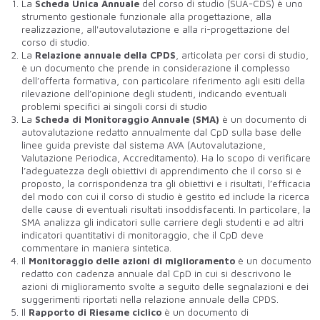
La
Scheda Unica Annuale
del corso di studio (SUA-CDS) è uno
strumento gestionale funzionale alla progettazione, alla
realizzazione, all'autovalutazione e alla ri-progettazione del
corso di studio.
La
Relazione annuale della CPDS
, articolata per corsi di studio,
è un documento che prende in considerazione il complesso
dell’offerta formativa, con particolare riferimento agli esiti della
rilevazione dell’opinione degli studenti, indicando eventuali
problemi specifici ai singoli corsi di studio
La
Scheda di Monitoraggio Annuale (SMA)
è un documento di
autovalutazione redatto annualmente dal CpD sulla base delle
linee guida previste dal sistema AVA (Autovalutazione,
Valutazione Periodica, Accreditamento). Ha lo scopo di verificare
l’adeguatezza degli obiettivi di apprendimento che il corso si è
proposto, la corrispondenza tra gli obiettivi e i risultati, l’efficacia
del modo con cui il corso di studio è gestito ed include la ricerca
delle cause di eventuali risultati insoddisfacenti. In particolare, la
SMA analizza gli indicatori sulle carriere degli studenti e ad altri
indicatori quantitativi di monitoraggio, che il CpD deve
commentare in maniera sintetica.
Il
Monitoraggio delle azioni di miglioramento
è un documento
redatto con cadenza annuale dal CpD in cui si descrivono le
azioni di miglioramento svolte a seguito delle segnalazioni e dei
suggerimenti riportati nella relazione annuale della CPDS.
Il
Rapporto di Riesame ciclico
è un documento di