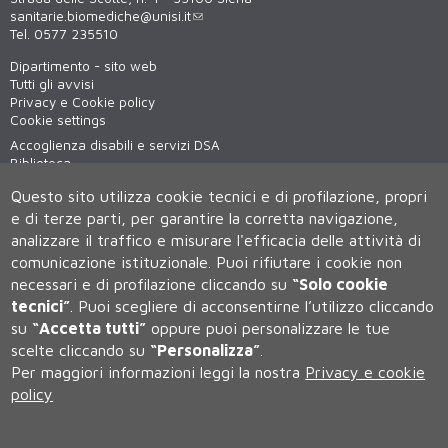
sanitarie.biomediche@unisi.it
Tel. 0577 235510
Dipartimento - sito web
Tutti gli avvisi
Privacy e Cookie policy
Cookie settings
Accoglienza disabili e servizi DSA
Biblioteca
Virtual tour
Questo sito utilizza cookie tecnici e di profilazione, propri
WiFi - unisiWireless
e di terze parti, per garantire la corretta navigazione,
analizzare il traffico e misurare l'efficacia delle attività di
comunicazione istituzionale.
Puoi rifiutare i cookie non
necessari e di profilazione cliccando su
“Solo cookie
tecnici”
.
Puoi scegliere di acconsentirne l’utilizzo cliccando
su
“Accetta tutti”
oppure puoi personalizzare le tue
scelte cliccando su
“Personalizza”
.
Università degli Studi di Siena
Per maggiori informazioni leggi la nostra
Privacy e cookie
Rettorato, via Banchi di Sotto 55, 53100 Siena ITALIA
policy
P.IVA 00273530527 | C.F. 80002070524 | Caselle Pec:
Posta
Elettronica Certificata
Contatti:
urp@unisi.it
- URP - Ufficio Relazioni con il Pubblico Tel.